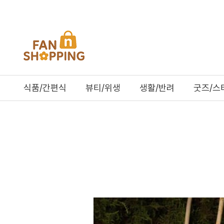
식품/간편식
뷰티/위생
생활/반려
굿즈/스