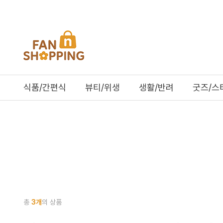
식품/간편식
뷰티/위생
생활/반려
굿즈/스
총
3개
의 상품